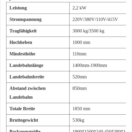
Leistung
2,2 kW
Stromspannung
220V/380V/110V/415V
Tragfähigkeit
3000 kg/3500 kg
Hochheben
1000 mm
Mindesthöhe
110mm
Landebahnlänge
1400mm-1900mm
Landebahnbreite
520mm
Abstand zwischen
850mm
Landebahn
Totale Breite
1850 mm
Bruttogewicht
530kg
Packungsgröße
1900*1500*240
450*380*105