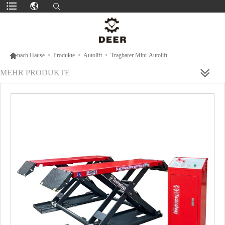

nach Hause
>
Produkte
>
Autolift
>
Tragbarer Mini-Autolift
MEHR PRODUKTE